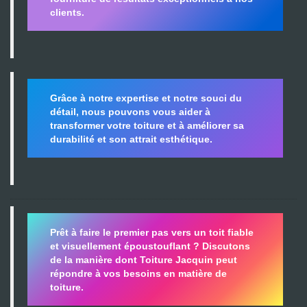
clients.
Grâce à notre expertise et notre souci du
détail, nous pouvons vous aider à
transformer votre toiture et à améliorer sa
durabilité
et son attrait esthétique.
Prêt à faire le premier pas vers un toit fiable
et visuellement époustouflant ?
Discutons
de la manière dont Toiture Jacquin peut
répondre à vos besoins en matière de
toiture.