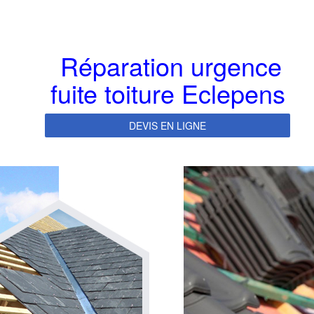
Réparation urgence
fuite toiture Eclepens
DEVIS EN LIGNE