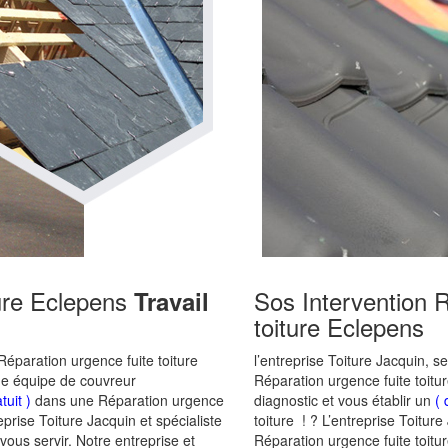
ture Eclepens
Sos Intervention 
Travail
toiture Eclepens
éparation urgence fuite toiture
l’entreprise Toiture Jacquin, s
une équipe de couvreur
Réparation urgence fuite toit
tuit )
dans une Réparation urgence
diagnostic et vous établir un
( 
reprise Toiture Jacquin et spécialiste
toiture ! ? L’entreprise Toitu
ous servir. Notre entreprise et
Réparation urgence fuite toitu