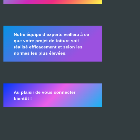
Notre équipe d’experts veillera à ce
que votre projet de toiture soit
réalisé efficacement et selon les
normes les plus élevées.
Au plaisir de vous connecter
bientôt !