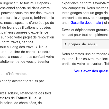
n urgence fuite toiture Eclepens «
expérience et notre savoir-fair
fessionnel spécialisé dans divers
prix compétitifs. Nous mettons 
us pouvons vous réaliser des travaux
témoignages sont un gage de qu
toiture, la zinguerie, ferblantier, la
entreprise de couvreur s’engag
ire, nous disposons d’une équipe de
ans
(
Garantie décennale
)
et 
 de leurs qualifications prouvées
Devis et déplacement gratuits
t par leurs années d’expérience
contact pour tout complément 
 sur pied votre projet de rénovation
 notre travail, car nos
A propos de nous…
 tout au long des travaux. Nous
est une manière de construire notre
Nous sommes une entreprise d
e appel à nous en nous confiant votre
toitures . Nos couvreurs effec
ratuitement et de vous présenter
partiel de votre couverture Toi
Vous avez des quest
ent d’information.
 et déplacement gratuits par
es Toiture, l’étanchéité des toits,
atoires de
Toiture Tuile
, la
 de solins, de cheminées, de