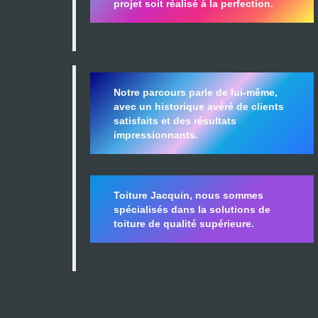
projet soit réalisé à la perfection.
Notre parcours parle de lui-même,
avec un historique avéré de clients
satisfaits et des résultats
impressionnants.
Toiture Jacquin, nous sommes
spécialisés dans la
solutions de
toiture de qualité supérieure.