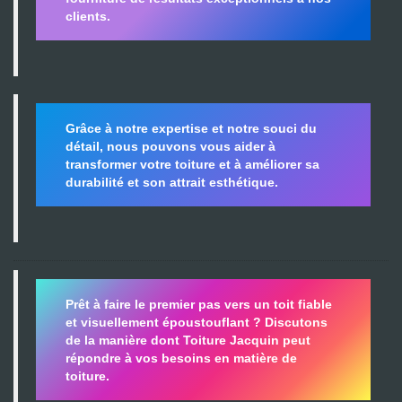
clients.
Grâce à notre expertise et notre souci du
détail, nous pouvons vous aider à
transformer votre toiture et à améliorer sa
durabilité
et son attrait esthétique.
Prêt à faire le premier pas vers un toit fiable
et visuellement époustouflant ?
Discutons
de la manière dont Toiture Jacquin peut
répondre à vos besoins en matière de
toiture.