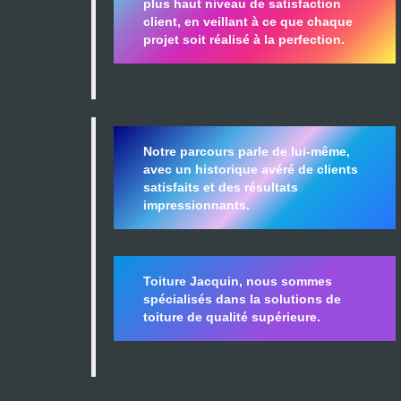
plus haut niveau de satisfaction
client, en veillant à ce que chaque
projet soit réalisé à la perfection.
Notre parcours parle de lui-même,
avec un historique avéré de clients
satisfaits et des résultats
impressionnants.
Toiture Jacquin, nous sommes
spécialisés dans la
solutions de
toiture de qualité supérieure.