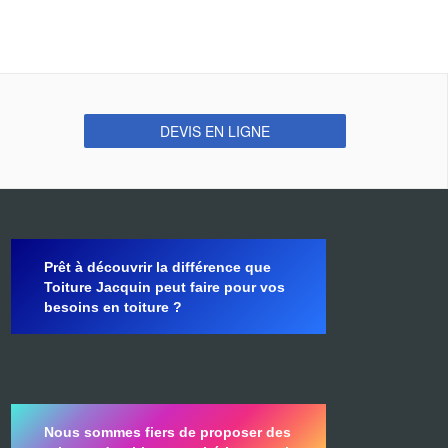
DEVIS EN LIGNE
Prêt à découvrir la différence que
Toiture Jacquin peut faire pour vos
besoins en toiture ?
Nous sommes fiers de proposer des