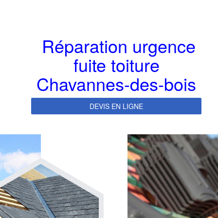
Réparation urgence
fuite toiture
Chavannes-des-bois
DEVIS EN LIGNE