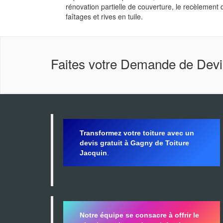
rénovation partielle de couverture, le recèlement
faîtages et rives en tuile.
Faites votre Demande de Devi
Transformez votre toiture avec un
devis gratuit à Gagny de Toiture
Jacquin
.
Notre équipe se consacre à offrir le