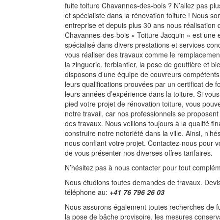
fuite toiture Chavannes-des-bois ? N’allez pas plus
et spécialiste dans la rénovation toiture ! Nous s
entreprise et depuis plus 30 ans nous réalisation 
Chavannes-des-bois « Toiture Jacquin » est une e
spécialisé dans divers prestations et services con
vous réaliser des travaux comme le remplacement, l
la zinguerie, ferblantier, la pose de gouttière et b
disposons d’une équipe de couvreurs compétents,
leurs qualifications prouvées par un certificat de
leurs années d’expérience dans la toiture. Si vo
pied votre projet de rénovation toiture, vous pouve
notre travail, car nos professionnels se proposent
des travaux. Nous veillons toujours à la qualité fi
construire notre notoriété dans la ville. Ainsi, n’h
nous confiant votre projet. Contactez-nous pour v
de vous présenter nos diverses offres tarifaires.
N’hésitez pas à nous contacter pour tout complém
Nous étudions toutes demandes de travaux. Devis
téléphone au:
+41 76 796 26 03
Nous assurons également toutes recherches de fuit
la pose de bâche provisoire, les mesures conserv