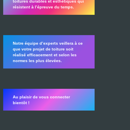
toitures durables et esthétiques qui
résistent à l’épreuve du temps.
Notre équipe d’experts veillera à ce
que votre projet de toiture soit
réalisé efficacement et selon les
normes les plus élevées.
Au plaisir de vous connecter
bientôt !