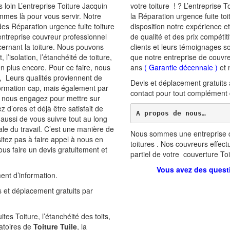
 loin L’entreprise Toiture Jacquin
votre toiture ! ? L’entreprise
ommes là pour vous servir. Notre
la Réparation urgence fuite to
des Réparation urgence fuite toiture
disposition notre expérience et
ntreprise couvreur professionnel
de qualité et des prix compétit
cernant la toiture. Nous pouvons
clients et leurs témoignages s
’isolation, l’étanchéité de toiture,
que notre entreprise de couvre
ien plus encore. Pour ce faire, nous
ans
(
Garantie décennale
)
et 
 Leurs qualités proviennent de
Devis et déplacement gratuits
 formation cap, mais également par
contact pour tout complément 
us nous engagez pour mettre sur
z d’ores et déjà être satisfait de
A propos de nous…
 aussi de vous suivre tout au long
nale du travail. C’est une manière de
Nous sommes une entreprise d
ésitez pas à faire appel à nous en
toitures . Nos couvreurs effec
ous faire un devis gratuitement et
partiel de votre couverture Toi
Vous avez des quest
ent d’information.
 et déplacement gratuits par
es Toiture, l’étanchéité des toits,
atoires de
Toiture Tuile
, la