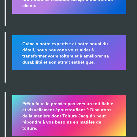
clients.
Grâce à notre expertise et notre souci du
détail, nous pouvons vous aider à
transformer votre toiture et à améliorer sa
durabilité
et son attrait esthétique.
Prêt à faire le premier pas vers un toit fiable
et visuellement époustouflant ?
Discutons
de la manière dont Toiture Jacquin peut
répondre à vos besoins en matière de
toiture.