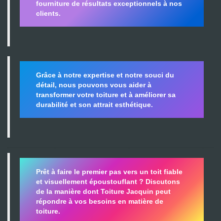
fourniture de résultats exceptionnels à nos
clients.
Grâce à notre expertise et notre souci du
détail, nous pouvons vous aider à
transformer votre toiture et à améliorer sa
durabilité
et son attrait esthétique.
Prêt à faire le premier pas vers un toit fiable
et visuellement époustouflant ?
Discutons
de la manière dont Toiture Jacquin peut
répondre à vos besoins en matière de
toiture.