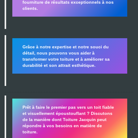
fourniture de résultats exceptionnels à nos
clients.
Grâce à notre expertise et notre souci du
détail, nous pouvons vous aider à
transformer votre toiture et à améliorer sa
durabilité
et son attrait esthétique.
Prêt à faire le premier pas vers un toit fiable
et visuellement époustouflant ?
Discutons
de la manière dont Toiture Jacquin peut
répondre à vos besoins en matière de
toiture.