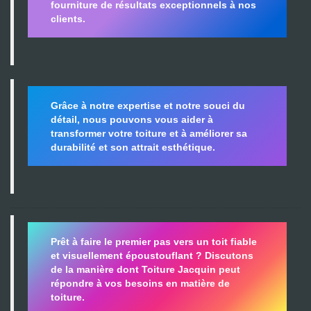
fourniture de résultats exceptionnels à nos
clients.
Grâce à notre expertise et notre souci du
détail, nous pouvons vous aider à
transformer votre toiture et à améliorer sa
durabilité
et son attrait esthétique.
Prêt à faire le premier pas vers un toit fiable
et visuellement époustouflant ?
Discutons
de la manière dont Toiture Jacquin peut
répondre à vos besoins en matière de
toiture.