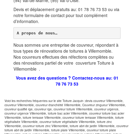
(94) Val-de-Marne, (95) Val d’Oise.
Devis et déplacement gratuits au: 01 78 76 73 53 ou via
notre formulaire de contact pour tout complément
d’information.
A propos de nous…
Nous sommes une entreprise de couvreur, répondant à
tous types de rénovations de toitures à Villemomble.
Nos couvreurs effectues des réfections complètes ou
des rénovations partiel de votre couverture Toiture à
Villemomble .
Vous avez des questions ? Contactez-nous au: 01
78 76 73 53
Voici les recherches fréquentes sur le site Toiture Jacquin :devis couvreur Villemomble,
couvreur Villemomble, couvreur étanchéité Villemomble, Couvreur zingueur Villemomble,
couvreur qualifié rge, couvreur rge, couvreur toiture Villemomble, couvreur urgence,
couvreur urgence Villemomble, toiture bac acier Villemomble, couvreur toiture bac acier
Villemomble, toiture terrasse Villemomble, couvreur toiture terrasse Villemomble, toiture
végétalisée Villemomble, couvreur toiture végétalisée Villemomble, toiture zinc
Villemomble, couvreur toiture zinc Villemomble, toiture abri de jardin Villemomble, couvreur
toiture abri de jardin Villemomble, toiture plate Villemomble, couvreur toiture plate