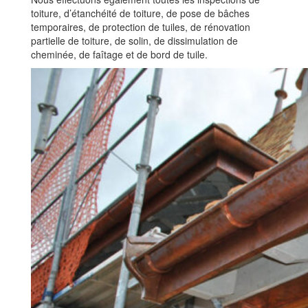
toiture
, d’étanchéité
de
toiture
,
de
pose
de
bâches
temporaires
,
de
protection
de
tuiles,
de
rénovation
partielle
de
toiture
,
de
solin,
de
dissimulation
de
cheminée
,
de
faîtage
et
de
bord
de
tuile.