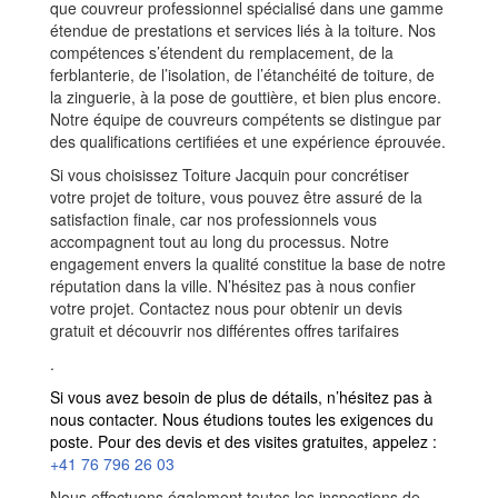
que couvreur professionnel spécialisé dans une gamme
étendue de prestations et services liés à la toiture. Nos
compétences s’étendent du remplacement, de la
ferblanterie, de l’isolation, de l’étanchéité de toiture, de
la zinguerie, à la pose de gouttière, et bien plus encore.
Notre équipe de couvreurs compétents se distingue par
des qualifications certifiées et une expérience éprouvée.
Si vous choisissez Toiture Jacquin pour concrétiser
votre projet de toiture, vous pouvez être assuré de la
satisfaction finale, car nos professionnels vous
accompagnent tout au long du processus. Notre
engagement envers la qualité constitue la base de notre
réputation dans la ville. N’hésitez pas à nous confier
votre projet. Contactez nous pour obtenir un devis
gratuit et découvrir nos différentes offres tarifaires
.
Si
vous
avez
besoin
de
plus
de
détails
, n’hésitez
pas
à
nous
contacter. Nous étudions
toutes
les
exigences
du
poste
.
Pour
des
devis
et
des
visites
gratuites
, appelez :
+41 76 796 26 03
Nous effectuons
également
toutes
les
inspections
de