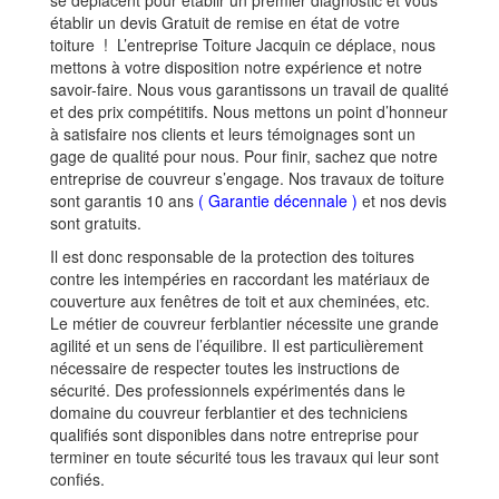
se déplacent pour établir un premier diagnostic et vous
établir un devis Gratuit de remise en état de votre
toiture ! ​ L’entreprise Toiture Jacquin ce déplace, nous
mettons à votre disposition notre expérience et notre
savoir-faire. Nous vous garantissons un travail de qualité
et des prix compétitifs. Nous mettons un point d’honneur
à satisfaire nos clients et leurs témoignages sont un
gage de qualité pour nous. Pour finir, sachez que notre
entreprise de couvreur s’engage. Nos travaux de toiture
sont garantis 10 ans
(
Garantie décennale
)
et nos devis
sont gratuits.
Il
est
donc
responsable
de
la
protection
des
toitures
contre
les
intempéries
en
raccordant
les
matériaux
de
couverture
aux
fenêtres
de
toit
et
aux
cheminées,
etc.
Le
métier
de
couvreur ferblantier
nécessite
une
grande
agilité
et
un
sens
de
l’équilibre.
Il
est
particulièrement
nécessaire
de
respecter
toutes
les
instructions
de
sécurité.
Des
professionnels
expérimentés
dans
le
domaine
du
couvreur
ferblantier
et
des
techniciens
qualifiés
sont
disponibles
dans
notre
entreprise
pour
terminer
en
toute
sécurité
tous
les
travaux
qui
leur
sont
confiés.