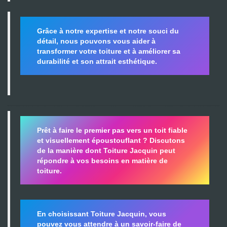
Grâce à notre expertise et notre souci du
détail, nous pouvons vous aider à
transformer votre toiture et à améliorer sa
durabilité
et son attrait esthétique.
Prêt à faire le premier pas vers un toit fiable
et visuellement époustouflant ?
Discutons
de la manière dont Toiture Jacquin peut
répondre à vos besoins en matière de
toiture.
En choisissant Toiture Jacquin, vous
pouvez vous attendre à un savoir-faire de