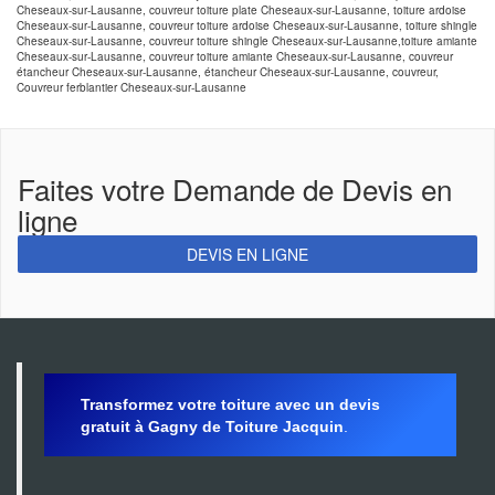
Cheseaux-sur-Lausanne, couvreur toiture plate Cheseaux-sur-Lausanne, toiture ardoise
Cheseaux-sur-Lausanne, couvreur toiture ardoise Cheseaux-sur-Lausanne, toiture shingle
Cheseaux-sur-Lausanne, couvreur toiture shingle Cheseaux-sur-Lausanne,toiture amiante
Cheseaux-sur-Lausanne, couvreur toiture amiante Cheseaux-sur-Lausanne, couvreur
étancheur Cheseaux-sur-Lausanne, étancheur Cheseaux-sur-Lausanne, couvreur,
Couvreur ferblantier Cheseaux-sur-Lausanne
Faites votre Demande de Devis en
ligne
DEVIS EN LIGNE
Transformez votre toiture avec un devis
gratuit à Gagny de Toiture Jacquin
.