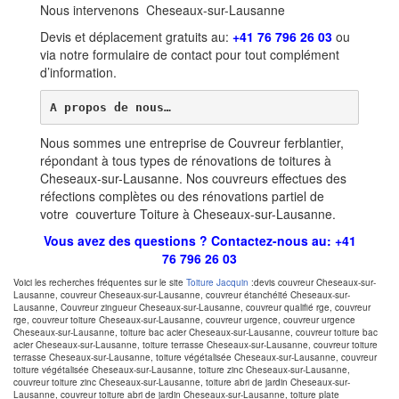
Nous intervenons Cheseaux-sur-Lausanne
Devis et déplacement gratuits au:
+41 76 796 26 03
ou
via notre formulaire de contact pour tout complément
d’information.
A propos de nous…
Nous sommes une entreprise de Couvreur ferblantier,
répondant à tous types de rénovations de toitures à
Cheseaux-sur-Lausanne. Nos couvreurs effectues des
réfections complètes ou des rénovations partiel de
votre couverture Toiture à Cheseaux-sur-Lausanne.
Vous avez des questions ? Contactez-nous au:
+41
76 796 26 03
Voici les recherches fréquentes sur le site
Toiture Jacquin
:devis couvreur Cheseaux-sur-
Lausanne, couvreur Cheseaux-sur-Lausanne, couvreur étanchéité Cheseaux-sur-
Lausanne, Couvreur zingueur Cheseaux-sur-Lausanne, couvreur qualifié rge, couvreur
rge, couvreur toiture Cheseaux-sur-Lausanne, couvreur urgence, couvreur urgence
Cheseaux-sur-Lausanne, toiture bac acier Cheseaux-sur-Lausanne, couvreur toiture bac
acier Cheseaux-sur-Lausanne, toiture terrasse Cheseaux-sur-Lausanne, couvreur toiture
terrasse Cheseaux-sur-Lausanne, toiture végétalisée Cheseaux-sur-Lausanne, couvreur
toiture végétalisée Cheseaux-sur-Lausanne, toiture zinc Cheseaux-sur-Lausanne,
couvreur toiture zinc Cheseaux-sur-Lausanne, toiture abri de jardin Cheseaux-sur-
Lausanne, couvreur toiture abri de jardin Cheseaux-sur-Lausanne, toiture plate